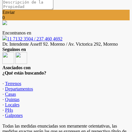
Enviar
0
Encontranos en
11 7132 3504 / 237 460 4692
Dr. Intendente Asseff 92. Moreno / Av. Victorica 292, Moreno
Seguinos en
Asociados con
¿Qué estás buscando?
·
Terrenos
·
Departamentos
·
Casas
·
Quintas
·
Locales
·
PHs
·
Galpones
Todas las medidas enunciadas son meramente orientativas, las
medidas exactas serán las que se expresen en el respectivo título de