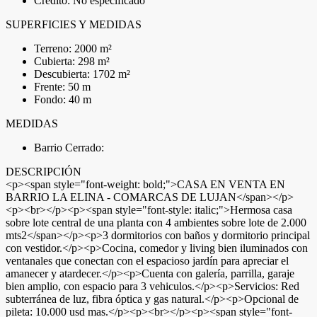
Crédito: No especificado
SUPERFICIES Y MEDIDAS
Terreno: 2000 m²
Cubierta: 298 m²
Descubierta: 1702 m²
Frente: 50 m
Fondo: 40 m
MEDIDAS
Barrio Cerrado:
DESCRIPCIÓN
<p><span style="font-weight: bold;">CASA EN VENTA EN
BARRIO LA ELINA - COMARCAS DE LUJAN</span></p>
<p><br></p><p><span style="font-style: italic;">Hermosa casa
sobre lote central de una planta con 4 ambientes sobre lote de 2.000
mts2</span></p><p>3 dormitorios con baños y dormitorio principal
con vestidor.</p><p>Cocina, comedor y living bien iluminados con
ventanales que conectan con el espacioso jardín para apreciar el
amanecer y atardecer.</p><p>Cuenta con galería, parrilla, garaje
bien amplio, con espacio para 3 vehiculos.</p><p>Servicios: Red
subterránea de luz, fibra óptica y gas natural.</p><p>Opcional de
pileta: 10.000 usd mas.</p><p><br></p><p><span style="font-