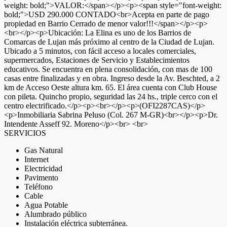
weight: bold;">VALOR:</span></p><p><span style="font-weight:
bold;">USD 290.000 CONTADO<br>Acepta en parte de pago
propiedad en Barrio Cerrado de menor valor!!!</span></p><p>
<br></p><p>Ubicación: La Elina es uno de los Barrios de
Comarcas de Lujan más próximo al centro de la Ciudad de Lujan.
Ubicado a 5 minutos, con fácil acceso a locales comerciales,
supermercados, Estaciones de Servicio y Establecimientos
educativos. Se encuentra en plena consolidación, con mas de 100
casas entre finalizadas y en obra. Ingreso desde la Av. Beschted, a 2
km de Acceso Oeste altura km. 65. El área cuenta con Club House
con pileta. Quincho propio, seguridad las 24 hs., triple cerco con el
centro electrificado.</p><p><br></p><p>(OFI2287CAS)</p>
<p>Inmobiliaria Sabrina Peluso (Col. 267 M-GR)<br></p><p>Dr.
Intendente Asseff 92. Moreno</p><br> <br>
SERVICIOS
Gas Natural
Internet
Electricidad
Pavimento
Teléfono
Cable
Agua Potable
Alumbrado público
Instalación eléctrica subterránea.