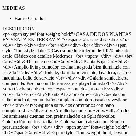
MEDIDAS
Barrio Cerrado:
DESCRIPCIÓN
<p><span style="font-weight: bold;">CASA DE DOS PLANTAS
EN VENTA EN TERRAVISTA</span></p><p><br> <br> </p>
<div><br></div><div><br></div><div><br></div><div><span
style="font-style: italic;">Casa sobre lote interno de 1.020 mts2 de
estilo Clásico con detalles Modernos. <br></span></div><div><br>
</div><div>Dispone de:<br></div><div>Planta Baja:<br></div>
<div>Amplio living comedor, cocina integrada bien iluminada con
isla.<br></div><div>Toilette, dormitorio en suite, lavadero, sala de
maquinas, baño de servicio.<br></div><div>Galería semicubierta
con parrilla. Piscina con Hidromasaje y playa húmeda<br></div>
<div>Cochera cubierta con espacio para dos autos. <br></div>
<div><br></div><div>Planta Alta:<br></div><div>Cuenta con
suite principal, con un baño completo con hidromasaje y vestidor.
<br></div><div>Segunda suite, dos dormitorios con baño
completo.<br></div><div>Amplio balcón.<br></div><div>Todos
los ambientes cuentan con preinstalación de Split frío/calor.
Calefacción por losa radiante. Caldera para calefacción. Bomba
presurizadora. <br></div><div><span style="font-weight: bold;">
<br></span></div><div><span style="font-weight: bold;">Valor: