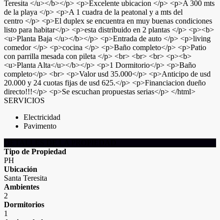
Teresita </u></b></p> <p>Excelente ubicacion </p> <p>A 300 mts
de la playa </p> <p>A 1 cuadra de la peatonal y a mts del
centro </p> <p>El duplex se encuentra en muy buenas condiciones
listo para habitar</p> <p>esta distribuido en 2 plantas </p> <p><b>
<u>Planta Baja </u></b></p> <p>Entrada de auto </p> <p>living
comedor </p> <p>cocina </p> <p>Baño completo</p> <p>Patio
con parrilla mesada con pileta </p> <br> <br> <br> <p><b>
<u>Planta Alta</u></b></p> <p>1 Dormitorio</p> <p>Baño
completo</p> <br> <p>Valor usd 35.000</p> <p>Anticipo de usd
20.000 y 24 cuotas fijas de usd 625.</p> <p>Financiacion dueño
directo!!!</p> <p>Se escuchan propuestas serias</p> </html>
SERVICIOS
Electricidad
Pavimento
DETALLES DE LA PROPIEDAD
Tipo de Propiedad
PH
Ubicación
Santa Teresita
Ambientes
2
Dormitorios
1