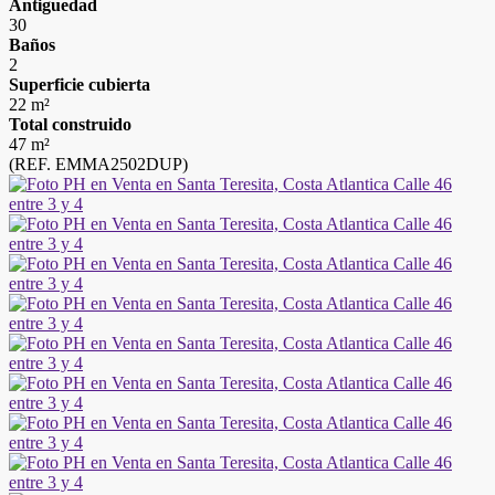
Antiguedad
30
Baños
2
Superficie cubierta
22 m²
Total construido
47 m²
(REF. EMMA2502DUP)