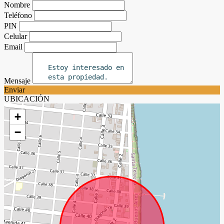
Nombre
Teléfono
PIN
Celular
Email
Mensaje
Enviar
UBICACIÓN
+
−