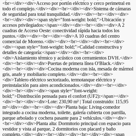
<br></div><div>Acceso por portón eléctrico y cerco perimetral en
todo el complejo.</div><div><br></div><div>Sistema de cámaras
de seguridad para total tranquilidad.</div><div><br></div><div>
<br></div><div><span style="font-weight: bold;">Ubicación y
accesos privilegiados:</span></div><div><br></div><div>A 2
cuadras de Acceso Oeste: conectividad rápida hacia todos los
puntos.</div><div><br></div><div>A 10 cuadras del centro
comercial de Moreno.</div><div><br></div><div><br></div>
<div><span style="font-weight: bold;">Calidad constructiva y
detalles de categoría:</span></div><div><br></div>
<div>Aislamiento térmico y acústico con cerramientos DVH.</div>
<div><br></div><div>Puertas de primera línea O'Black.</div>
<div><br></div><div>Cocina moderna con isla, mesada de mármol
gris, anafe y mobiliario completo.</div><div><br></div>
<div>Tablero eléctrico sectorizado, termotanque eléctrico y
preinstalación para aires acondicionados.</div><div><br></div>
<div><br></div><div><span style="font-weight:
bold;">Distribución pensada para el confort (UF2):</span></div>
<div><br></div><div>Lote: 230,90 m² | Total construido: 115,95
m²</div><div><br></div><div>Planta baja: Living-comedor
integrado a cocina moderna, toilette, galería cubierta con parrilla,
parque arbolado y cochera pasante para 2 vehículos.</div><div>
<br></div><div>Planta alta: Dormitorio principal con espacio para
vestidor y vista al parque, 2 dormitorios con placard y baño
completo.</div><div><br></div><div><br></div><div><span