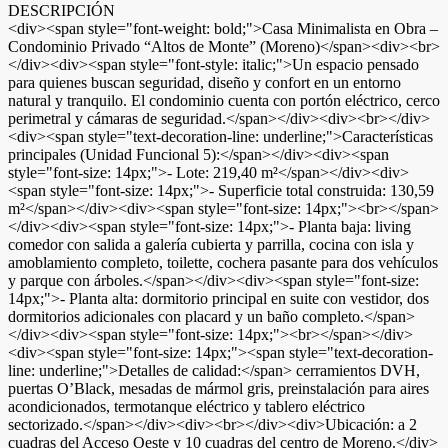
DESCRIPCIÓN
<div><span style="font-weight: bold;">Casa Minimalista en Obra –
Condominio Privado “Altos de Monte” (Moreno)</span><div><br>
</div><div><span style="font-style: italic;">Un espacio pensado
para quienes buscan seguridad, diseño y confort en un entorno
natural y tranquilo. El condominio cuenta con portón eléctrico, cerco
perimetral y cámaras de seguridad.</span></div><div><br></div>
<div><span style="text-decoration-line: underline;">Características
principales (Unidad Funcional 5):</span></div><div><span
style="font-size: 14px;">- Lote: 219,40 m²</span></div><div>
<span style="font-size: 14px;">- Superficie total construida: 130,59
m²</span></div><div><span style="font-size: 14px;"><br></span>
</div><div><span style="font-size: 14px;">- Planta baja: living
comedor con salida a galería cubierta y parrilla, cocina con isla y
amoblamiento completo, toilette, cochera pasante para dos vehículos
y parque con árboles.</span></div><div><span style="font-size:
14px;">- Planta alta: dormitorio principal en suite con vestidor, dos
dormitorios adicionales con placard y un baño completo.</span>
</div><div><span style="font-size: 14px;"><br></span></div>
<div><span style="font-size: 14px;"><span style="text-decoration-
line: underline;">Detalles de calidad:</span> cerramientos DVH,
puertas O’Black, mesadas de mármol gris, preinstalación para aires
acondicionados, termotanque eléctrico y tablero eléctrico
sectorizado.</span></div><div><br></div><div>Ubicación: a 2
cuadras del Acceso Oeste y 10 cuadras del centro de Moreno.</div>