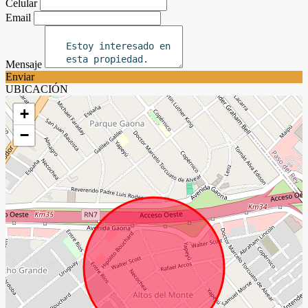
Celular
Email
Mensaje
Enviar
UBICACIÓN
+
−