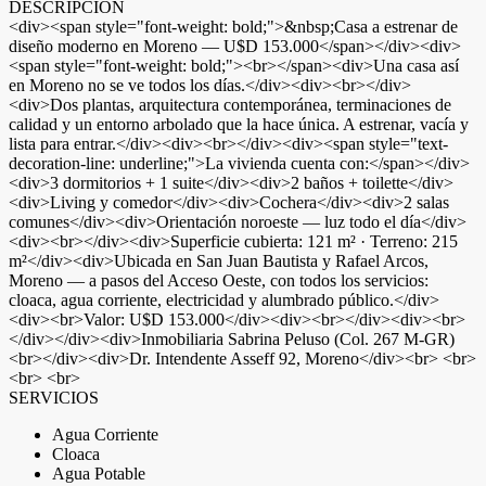
DESCRIPCIÓN
<div><span style="font-weight: bold;">&nbsp;Casa a estrenar de
diseño moderno en Moreno — U$D 153.000</span></div><div>
<span style="font-weight: bold;"><br></span><div>Una casa así
en Moreno no se ve todos los días.</div><div><br></div>
<div>Dos plantas, arquitectura contemporánea, terminaciones de
calidad y un entorno arbolado que la hace única. A estrenar, vacía y
lista para entrar.</div><div><br></div><div><span style="text-
decoration-line: underline;">La vivienda cuenta con:</span></div>
<div>3 dormitorios + 1 suite</div><div>2 baños + toilette</div>
<div>Living y comedor</div><div>Cochera</div><div>2 salas
comunes</div><div>Orientación noroeste — luz todo el día</div>
<div><br></div><div>Superficie cubierta: 121 m² · Terreno: 215
m²</div><div>Ubicada en San Juan Bautista y Rafael Arcos,
Moreno — a pasos del Acceso Oeste, con todos los servicios:
cloaca, agua corriente, electricidad y alumbrado público.</div>
<div><br>Valor: U$D 153.000</div><div><br></div><div><br>
</div></div><div>Inmobiliaria Sabrina Peluso (Col. 267 M-GR)
<br></div><div>Dr. Intendente Asseff 92, Moreno</div><br> <br>
<br> <br>
SERVICIOS
Agua Corriente
Cloaca
Agua Potable