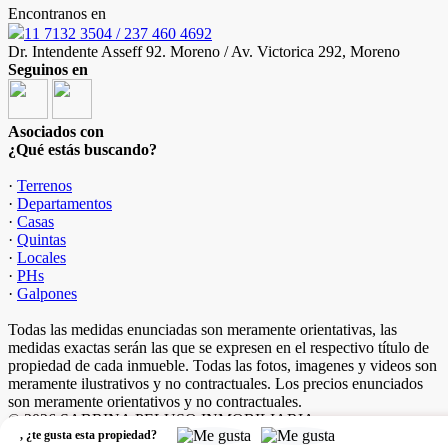
Encontranos en
11 7132 3504 / 237 460 4692
Dr. Intendente Asseff 92. Moreno / Av. Victorica 292, Moreno
Seguinos en
Asociados con
¿Qué estás buscando?
·
Terrenos
·
Departamentos
·
Casas
·
Quintas
·
Locales
·
PHs
·
Galpones
Todas las medidas enunciadas son meramente orientativas, las
medidas exactas serán las que se expresen en el respectivo título de
propiedad de cada inmueble. Todas las fotos, imagenes y videos son
meramente ilustrativos y no contractuales. Los precios enunciados
son meramente orientativos y no contractuales.
© 2026 SABRINA PELUSO INMOBILIARIA.
,
¿te gusta esta propiedad?
Software Inmobiliario - Tokko Broker