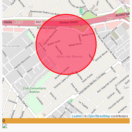
Leaflet
| ©
OpenStreetMap
contributors
0