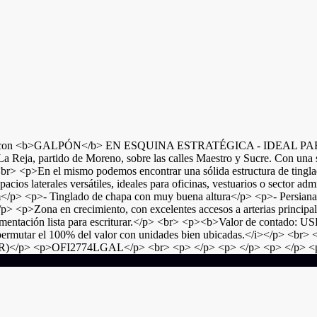
con <b>GALPÓN</b> EN ESQUINA ESTRATÉGICA - IDEAL PA
 Reja, partido de Moreno, sobre las calles Maestro y Sucre. Con una s
 <br> <p>En el mismo podemos encontrar una sólida estructura de tinglad
pacios laterales versátiles, ideales para oficinas, vestuarios o sector
 m</p> <p>- Tinglado de chapa con muy buena altura</p> <p>- Persiana
p> <p>Zona en crecimiento, con excelentes accesos a arterias principal
>Documentación lista para escriturar.</p> <br> <p><b>Valor de 
ar el 100% del valor con unidades bien ubicadas.</i></p> <br> <p>C
 M-GR)</p> <p>OFI2774LGAL</p> <br> <p> </p> <p> </p> <p> </p> <