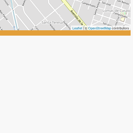
Leaflet
| ©
OpenStreetMap
contributors