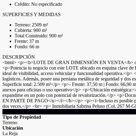
Crédito: No especificado
SUPERFICIES Y MEDIDAS
Terreno: 2509 m²
Cubierta: 900 m²
Total Construido: 900 m²
Frente: 37 m
Fondo: 66 m
DESCRIPCIÓN
<html> <p><b>LOTE DE GRAN DIMENSIÓN EN VENTA</b> 
<p>Potencia tu negocio con este LOTE ubicado en esquina clave de La
ideal de visibilidad, acceso vehicular y funcionalidad operativa.</p>
logísticos. Además, posee una persiana metálica de seguridad y dos es
Superficie total: 2.509 m²</p> <p>- Frente: 37,50 m | Fondo: 66,90
anexos para oficinas o uso operativo</p> <p>Ubicación estratégica:</
expandirse en un polo con potencial de revalorización.</p> <p
EN PARTE DE PAGO</u></i></b></p> <p><i>Incluso es posible permut
dos veces.</p> <br> <p> Inmobiliaria Sabrina Peluso (Col. 267
DETALLES DE LA PROPIEDAD
Tipo de Propiedad
Terreno
Ubicación
La Reja