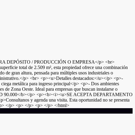
RA DEPÓSITO / PRODUCCIÓN O EMPRESA</p> <br>
uperficie total de 2.509 m², esta propiedad ofrece una combinación
o de gran altura, pensada para múltiples usos industriales o
 administrativo.</p> <br> <p><u>Detalles destacados:</u></p> <p>-
 ciega metálica para ingreso principal</p> <p>- Dos ambientes
es de Zona Oeste. Ideal para empresas que buscan instalarse o
contado: USD 90.000</b></p> <p><b><i><u>SE ACEPTA DEPARTAMENTO
onsultanos y agenda una visita. Esta oportunidad no se presenta
p> </p> <p> </p> <p> </p> </html>