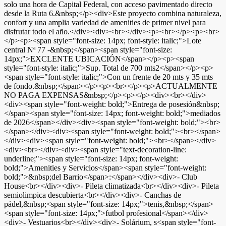
solo una hora de Capital Federal, con acceso pavimentado directo
desde la Ruta 6.&nbsp;</p><div>Este proyecto combina naturaleza,
confort y una amplia variedad de amenities de primer nivel para
disfrutar todo el año.</div><div><br></div><p><br></p><p><br>
</p><p><span style="font-size: 14px; font-style: italic;">Lote
central Nª 77 -&nbsp;</span><span style="font-size:
14px;">EXCLENTE UBICACIÓN</span></p><p><span
style="font-style: italic;">Sup. Total de 700 mts2</span></p><p>
<span style="font-style: italic;">Con un frente de 20 mts y 35 mts
de fondo.&nbsp;</span></p><p><br></p><p>ACTUALMENTE
NO PAGA EXPENSAS&nbsp;</p><p></p><div><br></div>
<div><span style="font-weight: bold;">Entrega de posesión&nbsp;
</span><span style="font-size: 14px; font-weight: bold;">mediados
de 2026</span></div><div><span style="font-weight: bold;"><br>
</span></div><div><span style="font-weight: bold;"><br></span>
</div><div><span style="font-weight: bold;"><br></span></div>
<div><br></div><div><span style="text-decoration-line:
underline;"><span style="font-size: 14px; font-weight:
bold;">Amenities y Servicios</span><span style="font-weight:
bold;">&nbsp;del Barrio</span>:</span></div><div>- Club
House<br></div><div>- Pileta climatizada<br></div><div>- Pileta
semiolimpica descubierta<br></div><div>- Canchas de
pádel,&nbsp;<span style="font-size: 14px;">tenis,&nbsp;</span>
<span style="font-size: 14px;">futbol profesional</span></div>
<div>- Vestuarios<br></div><div>- Solárium, s<span style="font-