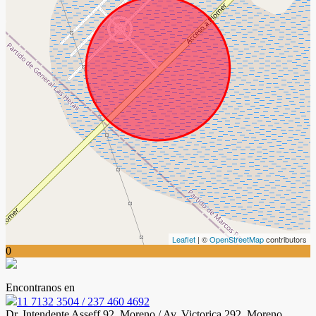
Leaflet
| ©
OpenStreetMap
contributors
0
Encontranos en
11 7132 3504 / 237 460 4692
Dr. Intendente Asseff 92. Moreno / Av. Victorica 292, Moreno