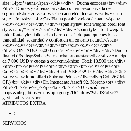
size: 14px;">auna</span></div><div>- Ducha escocesa<br></div>
<div>- Domos y cámaras privadas con empresa privada de
seguridad<br></div><div>- Cercado eléctrico</div><div><span
style="font-size: 14px;">- Planta potabilizadora de agua</span>
</div><div><br></div><div><span style="font-weight: bold; font-
style: italic;"><br></span></div><div><span style="font-weight:
bold; font-style: italic;">Un barrio diseñado para quienes buscan
tranquilidad, seguridad y confort en un entorno natural.</span>
</div><div><br></div><div><br></div><div><br></div>
<div>CONTADO 16,000 usd</div><div><br></div><div>Dueño
financia!!&nbsp;&nbsp;Se escucha propuestas</div><div>Anticipo
de 7.000 USD y cuotas a convenir.&nbsp; Total: 18.500 usd</div>
<div><br></div><div><br></div><div><br></div><div><br>
</div><div><br></div><div>Cod: VER2929LO</div><div><br>
</div><div>Inmobiliaria Sabrina Peluso </div><div>(Col. 267 M-
GR)<br></div><div>Dr. Intendente Asseff 92. Moreno<br></div>
<div><br></div><p></p><br> <br> <br>Ubicación en el
maps:&nbsp; https://maps.app.goo.gl/UCndmW2sUdX6ri3c7?
g_st=awb <br> <br>
ATRIBUTOS EXTRA
:
SERVICIOS