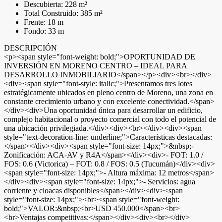
Descubierta: 228 m²
Total Construido: 385 m²
Frente: 18 m
Fondo: 33 m
DESCRIPCIÓN
<p><span style="font-weight: bold;">OPORTUNIDAD DE
INVERSIÓN EN MORENO CENTRO – IDEAL PARA
DESARROLLO INMOBILIARIO</span></p><div><br></div>
<div><span style="font-style: italic;">Presentamos tres lotes
estratégicamente ubicados en pleno centro de Moreno, una zona en
constante crecimiento urbano y con excelente conectividad.</span>
</div><div>Una oportunidad única para desarrollar un edificio,
complejo habitacional o proyecto comercial con todo el potencial de
una ubicación privilegiada.</div><div><br></div><div><span
style="text-decoration-line: underline;">Características destacadas:
</span></div><div><span style="font-size: 14px;">&nbsp;-
Zonificación: ACA-AV y R4A</span></div><div>- FOT: 1.0 /
FOS: 0.6 (Victorica) – FOT: 0.8 / FOS: 0.5 (Tucumán)</div><div>
<span style="font-size: 14px;">- Altura máxima: 12 metros</span>
</div><div><span style="font-size: 14px;">- Servicios: agua
corriente y cloacas disponibles</span></div><div><span
style="font-size: 14px;"><br><span style="font-weight:
bold;">VALOR:&nbsp;<br>USD 450.000</span><br>
<br>Ventajas competitivas:</span></div><div><br></div>