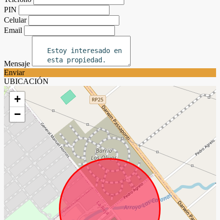
PIN
Celular
Email
Mensaje
Enviar
UBICACIÓN
+
−