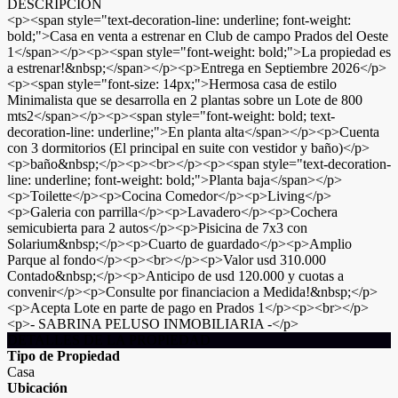
DESCRIPCIÓN
<p><span style="text-decoration-line: underline; font-weight:
bold;">Casa en venta a estrenar en Club de campo Prados del Oeste
1</span></p><p><span style="font-weight: bold;">La propiedad es
a estrenar!&nbsp;</span></p><p>Entrega en Septiembre 2026</p>
<p><span style="font-size: 14px;">Hermosa casa de estilo
Minimalista que se desarrolla en 2 plantas sobre un Lote de 800
mts2</span></p><p><span style="font-weight: bold; text-
decoration-line: underline;">En planta alta</span></p><p>Cuenta
con 3 dormitorios (El principal en suite con vestidor y baño)</p>
<p>baño&nbsp;</p><p><br></p><p><span style="text-decoration-
line: underline; font-weight: bold;">Planta baja</span></p>
<p>Toilette</p><p>Cocina Comedor</p><p>Living</p>
<p>Galeria con parrilla</p><p>Lavadero</p><p>Cochera
semicubierta para 2 autos</p><p>Pisicina de 7x3 con
Solarium&nbsp;</p><p>Cuarto de guardado</p><p>Amplio
Parque al fondo</p><p><br></p><p>Valor usd 310.000
Contado&nbsp;</p><p>Anticipo de usd 120.000 y cuotas a
convenir</p><p>Consulte por financiacion a Medida!&nbsp;</p>
<p>Acepta Lote en parte de pago en Prados 1</p><p><br></p>
<p>- SABRINA PELUSO INMOBILIARIA -</p>
DETALLES DE LA PROPIEDAD
Tipo de Propiedad
Casa
Ubicación