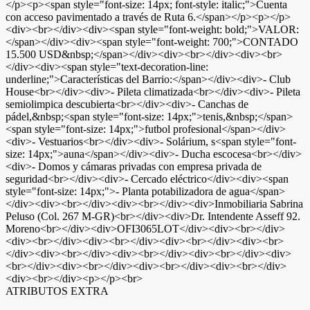
</p><p><span style="font-size: 14px; font-style: italic;">Cuenta
con acceso pavimentado a través de Ruta 6.</span></p><p></p>
<div><br></div><div><span style="font-weight: bold;">VALOR:
</span></div><div><span style="font-weight: 700;">CONTADO
15.500 USD&nbsp;</span></div><div><br></div><div><br>
</div><div><span style="text-decoration-line:
underline;">Características del Barrio:</span></div><div>- Club
House<br></div><div>- Pileta climatizada<br></div><div>- Pileta
semiolimpica descubierta<br></div><div>- Canchas de
pádel,&nbsp;<span style="font-size: 14px;">tenis,&nbsp;</span>
<span style="font-size: 14px;">futbol profesional</span></div>
<div>- Vestuarios<br></div><div>- Solárium, s<span style="font-
size: 14px;">auna</span></div><div>- Ducha escocesa<br></div>
<div>- Domos y cámaras privadas con empresa privada de
seguridad<br></div><div>- Cercado eléctrico</div><div><span
style="font-size: 14px;">- Planta potabilizadora de agua</span>
</div><div><br></div><div><br></div><div>Inmobiliaria Sabrina
Peluso (Col. 267 M-GR)<br></div><div>Dr. Intendente Asseff 92.
Moreno<br></div><div>OFI3065LOT</div><div><br></div>
<div><br></div><div><br></div><div><br></div><div><br>
</div><div><br></div><div><br></div><div><br></div><div>
<br></div><div><br></div><div><br></div><div><br></div>
<div><br></div><p></p><br>
ATRIBUTOS EXTRA