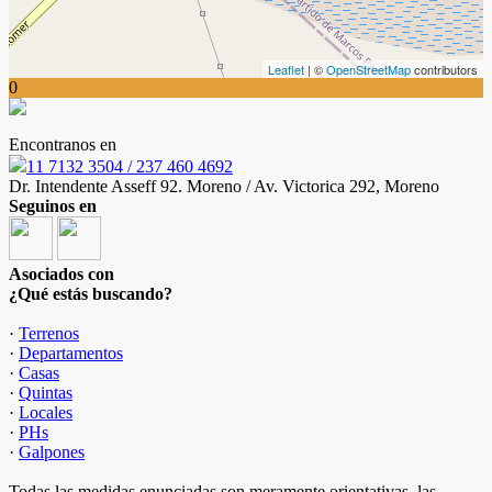
Leaflet
| ©
OpenStreetMap
contributors
0
Encontranos en
11 7132 3504 / 237 460 4692
Dr. Intendente Asseff 92. Moreno / Av. Victorica 292, Moreno
Seguinos en
Asociados con
¿Qué estás buscando?
·
Terrenos
·
Departamentos
·
Casas
·
Quintas
·
Locales
·
PHs
·
Galpones
Todas las medidas enunciadas son meramente orientativas, las