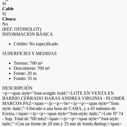
Sí
Cable
Sí
Cloaca
No
(REF. OFI3065LOT)
INFORMACIÓN BÁSICA
Crédito: No especificado
SUPERFICIES Y MEDIDAS
Terreno: 700 m²
Descubierta: 700 m²
Frente: 20 m
Fondo: 35 m
DESCRIPCIÓN
<p><span style="font-weight: bold;">LOTE EN VENTA EN
BARRIO CERRADO HARAS ANDREA VIRGINIA - PLOMER
MARCOS PAZ</span></p><p><br></p><p><span style="font-
style: italic;">Ubicado a una hora de CABA, y a 45 minutos de
Ezeiza.</span></p><p><span style="font-style: italic;">Lote Nª 74
- Sup. Total de 700 mts2</span></p><p><span style="font-style:
italic;">Con un frente de 20 mts y 35 mts de fondo.&nbsp;</span>