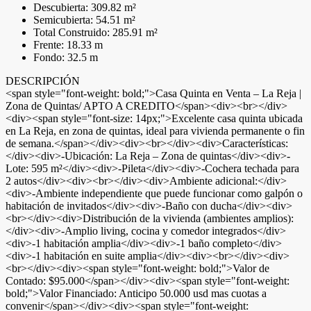
Descubierta: 309.82 m²
Semicubierta: 54.51 m²
Total Construido: 285.91 m²
Frente: 18.33 m
Fondo: 32.5 m
DESCRIPCIÓN
<span style="font-weight: bold;">Casa Quinta en Venta – La Reja |
Zona de Quintas/ APTO A CREDITO</span><div><br></div>
<div><span style="font-size: 14px;">Excelente casa quinta ubicada
en La Reja, en zona de quintas, ideal para vivienda permanente o fin
de semana.</span></div><div><br></div><div>Características:
</div><div>-Ubicación: La Reja – Zona de quintas</div><div>-
Lote: 595 m²</div><div>-Pileta</div><div>-Cochera techada para
2 autos</div><div><br></div><div>Ambiente adicional:</div>
<div>-Ambiente independiente que puede funcionar como galpón o
habitación de invitados</div><div>-Baño con ducha</div><div>
<br></div><div>Distribución de la vivienda (ambientes amplios):
</div><div>-Amplio living, cocina y comedor integrados</div>
<div>-1 habitación amplia</div><div>-1 baño completo</div>
<div>-1 habitación en suite amplia</div><div><br></div><div>
<br></div><div><span style="font-weight: bold;">Valor de
Contado: $95.000</span></div><div><span style="font-weight:
bold;">Valor Financiado: Anticipo 50.000 usd mas cuotas a
convenir</span></div><div><span style="font-weight: