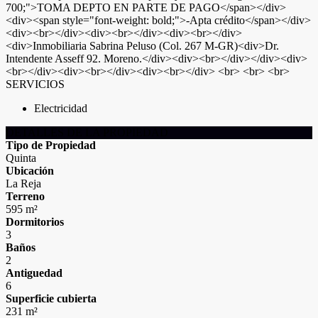
700;">TOMA DEPTO EN PARTE DE PAGO</span></div>
<div><span style="font-weight: bold;">-Apta crédito</span></div>
<div><br></div><div><br></div><div><br></div>
<div>Inmobiliaria Sabrina Peluso (Col. 267 M-GR)<div>Dr.
Intendente Asseff 92. Moreno.</div><div><br></div></div><div>
<br></div><div><br></div><div><br></div> <br> <br> <br>
SERVICIOS
Electricidad
DETALLES DE LA PROPIEDAD
Tipo de Propiedad
Quinta
Ubicación
La Reja
Terreno
595 m²
Dormitorios
3
Baños
2
Antiguedad
6
Superficie cubierta
231 m²