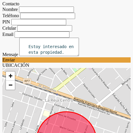
Contacto
Nombre
Teléfono
PIN
Celular
Email
Mensaje
Enviar
UBICACIÓN
+
−