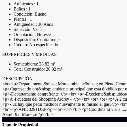
Ambientes : 1
Baños : 1
Condición: Bueno
Plantas : 1
Antigüedad : 30 Años
Situación: Vacía
Orientación: Noreste
Disposición: Contrafrente
Crédito: No especificado
SUPERFICIES Y MEDIDAS
Semicubierta: 28.82 m²
Total Construido: 28.82 m²
DESCRIPCIÓN
<br><p>Departamento&nbsp; Monoambiente&nbsp; en Pleno Centro 
<p>•Ingresando por&nbsp; ambiente principal que esta dividido 
<p>-Departamento contrafrente </p><br><p>-Excelente&nbsp;ubica
<p>A 4 cuadras del Shopping Aldrey - </p><br><br><br><p>A 2 cu
<p>•luz hay que pedir medidor nuevamente lo mismo el gas.</p><
<br><p>AND3291DEP</p><br><br><br><p>Coordina tu visita ....<
Asseff 92. Moreno</p><br>
DETALLES DE LA PROPIEDAD
Tipo de Propiedad