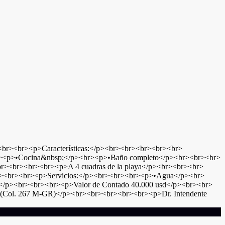
<br><br><p>Características:</p><br><br><br><br><br>
p><br><p>•Cocina&nbsp;</p><br><p>•Baño completo</p><br><br><br>
<br><br><br><br><p>A 4 cuadras de la playa</p><br><br><br>
><br><br><br><p>Servicios:</p><br><br><br><p>•Agua</p><br>
sp;</p><br><br><br><p>Valor de Contado 40.000 usd</p><br><br>
 (Col. 267 M-GR)</p><br><br><br><br><br><p>Dr. Intendente