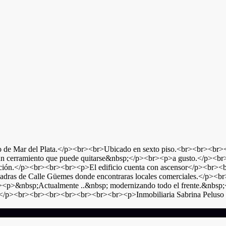
de Mar del Plata.</p><br><br>Ubicado en sexto piso.<br><br><br>
por un cerramiento que puede quitarse&nbsp;</p><br><p>a gusto.</
ción.</p><br><br><br><p>El edificio cuenta con ascensor</p><br>
adras de Calle Güemes donde encontraras locales comerciales.</p
br><p>&nbsp;Actualmente ..&nbsp; modernizando todo el frente.&nb
/p><br><br><br><br><br><br><br><p>Inmobiliaria Sabrina Peluso