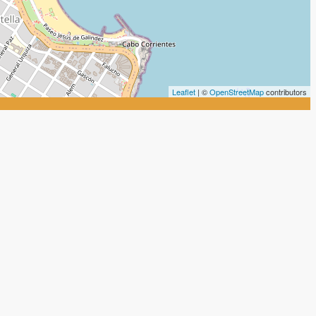
Leaflet
| ©
OpenStreetMap
contributors