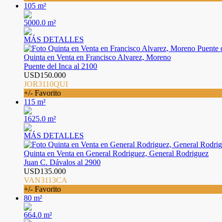
105 m²
5000.0 m²
MÁS DETALLES
Quinta en Venta en Francisco Alvarez, Moreno
Puente del Inca al 2100
USD150.000
JOR3110QUI
+/- Favorito
115 m²
1625.0 m²
MÁS DETALLES
Quinta en Venta en General Rodriguez, General Rodriguez
Juan C. Dávalos al 2900
USD135.000
VAN3113CA
+/- Favorito
80 m²
664.0 m²