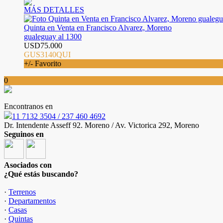
MÁS DETALLES
Quinta en Venta en Francisco Alvarez, Moreno
gualeguay al 1300
USD75.000
GUS3140QUI
+/- Favorito
0
Encontranos en
11 7132 3504 / 237 460 4692
Dr. Intendente Asseff 92. Moreno / Av. Victorica 292, Moreno
Seguinos en
Asociados con
¿Qué estás buscando?
·
Terrenos
·
Departamentos
·
Casas
·
Quintas